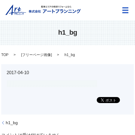
メ
h1_bg
TOP
[
フリーページ画像
]
h1_bg
2017-04-10
h1_bg
コメントは受け付けていません。