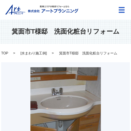
メ
箕面市T様邸 洗面化粧台リフォーム
TOP
[
水まわり施工例
]
箕面市T様邸 洗面化粧台リフォーム