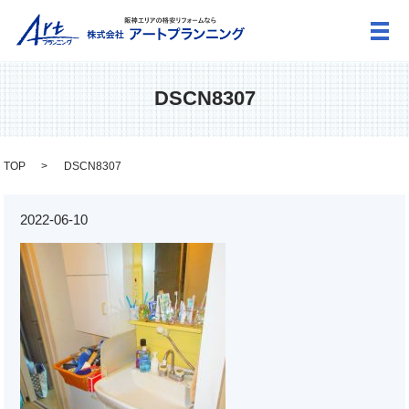
メ
DSCN8307
TOP
DSCN8307
2022-06-10