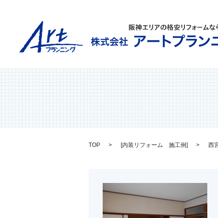
TOP
[
内装リフォーム 施工例
]
西