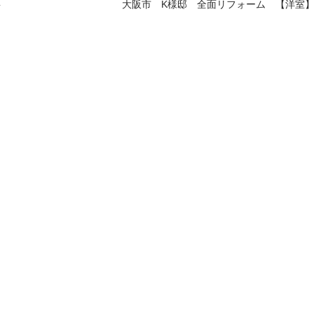
事
大阪市 K様邸 全面リフォーム 【洋室