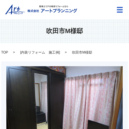
メ
吹田市M様邸
TOP
[
内装リフォーム 施工例
]
吹田市M様邸