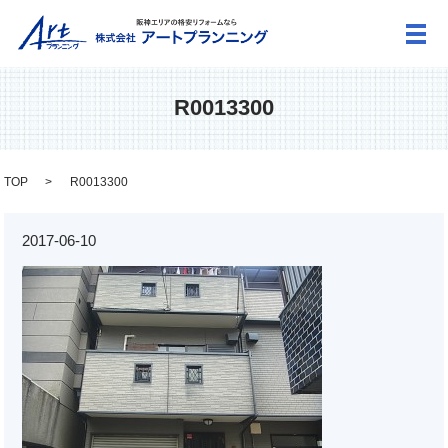
メ
R0013300
TOP
R0013300
2017-06-10